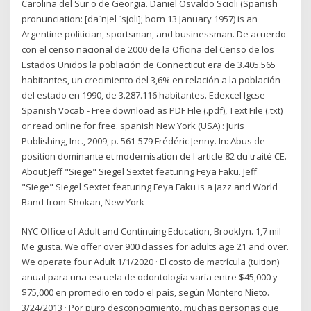
Carolina del Sur o de Georgia. Daniel Osvaldo Scioli (Spanish
pronunciation: [daˈnjel ˈsjoli]; born 13 January 1957) is an
Argentine politician, sportsman, and businessman. De acuerdo
con el censo nacional de 2000 de la Oficina del Censo de los
Estados Unidos la población de Connecticut era de 3.405.565
habitantes, un crecimiento del 3,6% en relación a la población
del estado en 1990, de 3.287.116 habitantes. Edexcel Igcse
Spanish Vocab - Free download as PDF File (.pdf), Text File (.txt)
or read online for free. spanish New York (USA) : Juris
Publishing, Inc., 2009, p. 561-579 Frédéric Jenny. In: Abus de
position dominante et modernisation de l'article 82 du traité CE.
About Jeff "Siege" Siegel Sextet featuring Feya Faku. Jeff
"Siege" Siegel Sextet featuring Feya Faku is a Jazz and World
Band from Shokan, New York
NYC Office of Adult and Continuing Education, Brooklyn. 1,7 mil
Me gusta. We offer over 900 classes for adults age 21 and over.
We operate four Adult 1/1/2020 · El costo de matrícula (tuition)
anual para una escuela de odontología varía entre $45,000 y
$75,000 en promedio en todo el país, según Montero Nieto.
3/24/2013 · Por puro desconocimiento, muchas personas que