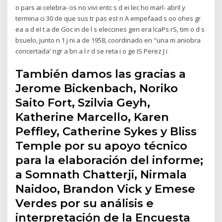
o pars ai celebra- os no vivi entc s d ei lec ho marl- abril y
termina ci 30 de que sus tr pas est n A empefaad s oo ohes gr
ea a d eI t a de Goc in de l s eleccines gen era lcaPs rS, tim o d s
bsuelo, junto n 1 j ni a de 1958, coordinado en "una m aniobra
concertada' ngr a bn a l r d se reta i o ge IS Perez J i
También damos las gracias a
Jerome Bickenbach, Noriko
Saito Fort, Szilvia Geyh,
Katherine Marcello, Karen
Peffley, Catherine Sykes y Bliss
Temple por su apoyo técnico
para la elaboración del informe;
a Somnath Chatterji, Nirmala
Naidoo, Brandon Vick y Emese
Verdes por su análisis e
interpretación de la Encuesta