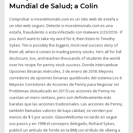
Mundial de Salud; a Colin
Comprobar si investimonials.com es un sitio web de estafa o
un sitio web seguro. Detecte si investimonials.com es una
estafa, fraudulento o esta infectado con malware 2/23/2016 · If
you don’t want to take my word for it, then listen to Timothy
Sykes. Tim is possibly the biggest, most real success story of
them all, when it comes to trading penny stocks. He’s all for full
disclosure, too, and teaches thousands of students the world
over his recipe for penny stock success. Donde Intercambiar
Opciones Binarias miércoles, 3 de enero de 2018. Mejores
corredores de opciones binarias quickbooks del sistema Los 6
Mejores Corredores de Acciones de Penny para Negociar sin
Problemas (Actualizado en 2017) Las acciones de Penny no
cuestan un mero centavo, pero son definitivamente más
baratas que las acciones tradicionales. Las acciones de Penny,
también llamadas valores de baja calidad, se venden por
menos de $ 5 por acción. GlaxoWellcome no tardó en seguir
sus pasos y en 1998 el consejero delegado, Richard Sykes,
publicó un artículo de fondo en la BMJ con el título de «Being a