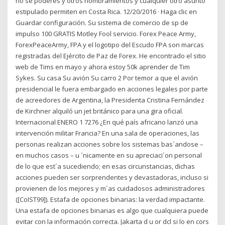
no se poderes y otros nombramientos y cualquier otro asunto
estipulado permiten en Costa Rica. 12/20/2016 · Haga clic en
Guardar configuración. Su sistema de comercio de sp de
impulso 100 GRATIS Motley Fool servicio. Forex Peace Army,
ForexPeaceArmy, FPA y el logotipo del Escudo FPA son marcas
registradas del Ejército de Paz de Forex. He encontrado el sitio
web de Tims en mayo y ahora estoy 50k aprender de Tim
Sykes. Su casa Su avión Su carro 2 Por temor a que el avión
presidencial le fuera embargado en acciones legales por parte
de acreedores de Argentina, la Presidenta Cristina Fernández
de Kirchner alquiló un jet británico para una gira oficial.
Internacional ENERO 1 7276 ¿En qué país africano lanzó una
intervención militar Francia? En una sala de operaciones, las
personas realizan acciones sobre los sistemas bas´andose –
en muchos casos – u ´nicamente en su apreciaci´on personal
de lo que est´a sucediendo; en esas circunstancias, dichas
acciones pueden ser sorprendentes y devastadoras, incluso si
provienen de los mejores y m´as cuidadosos administradores
([CoIST99]). Estafa de opciones binarias: la verdad impactante.
Una estafa de opciones binarias es algo que cualquiera puede
evitar con la información correcta. Jakarta d u or dcl si lo en cors