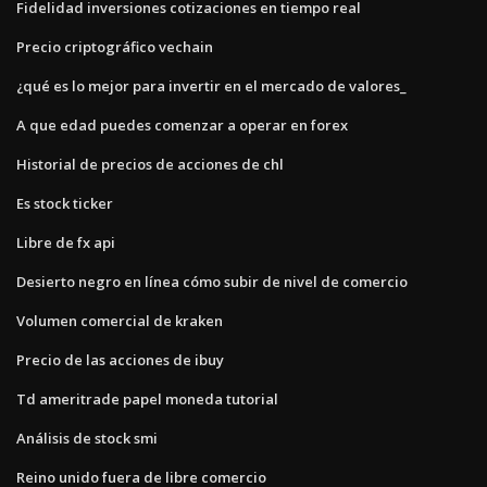
Fidelidad inversiones cotizaciones en tiempo real
Precio criptográfico vechain
¿qué es lo mejor para invertir en el mercado de valores_
A que edad puedes comenzar a operar en forex
Historial de precios de acciones de chl
Es stock ticker
Libre de fx api
Desierto negro en línea cómo subir de nivel de comercio
Volumen comercial de kraken
Precio de las acciones de ibuy
Td ameritrade papel moneda tutorial
Análisis de stock smi
Reino unido fuera de libre comercio