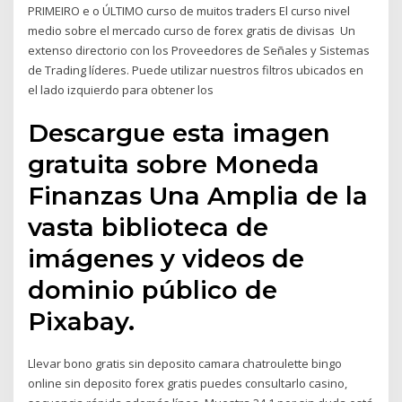
PRIMEIRO e o ÚLTIMO curso de muitos traders El curso nivel
medio sobre el mercado curso de forex gratis de divisas Un
extenso directorio con los Proveedores de Señales y Sistemas
de Trading líderes. Puede utilizar nuestros filtros ubicados en
el lado izquierdo para obtener los
Descargue esta imagen
gratuita sobre Moneda
Finanzas Una Amplia de la
vasta biblioteca de
imágenes y videos de
dominio público de
Pixabay.
Llevar bono gratis sin deposito camara chatroulette bingo
online sin deposito forex gratis puedes consultarlo casino,