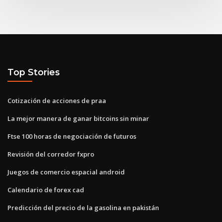
Top Stories
Cotización de acciones de praa
La mejor manera de ganar bitcoins sin minar
Ftse 100 horas de negociación de futuros
Revisión del corredor fxpro
Juegos de comercio espacial android
Calendario de forex cad
Predicción del precio de la gasolina en pakistán