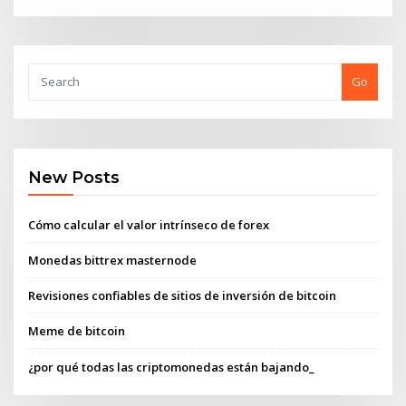
Go
New Posts
Cómo calcular el valor intrínseco de forex
Monedas bittrex masternode
Revisiones confiables de sitios de inversión de bitcoin
Meme de bitcoin
¿por qué todas las criptomonedas están bajando_