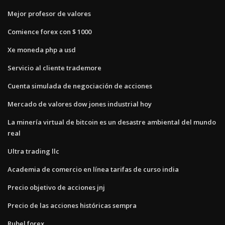
Mejor profesor de valores
Comience forex con $ 1000
Xe moneda php a usd
Servicio al cliente trademore
Cuenta simulada de negociación de acciones
Mercado de valores dow jones industrial hoy
La minería virtual de bitcoin es un desastre ambiental del mundo
real
Ultra trading llc
Academia de comercio en línea tarifas de curso india
Precio objetivo de acciones jnj
Precio de las acciones históricas sempra
Rubel forex