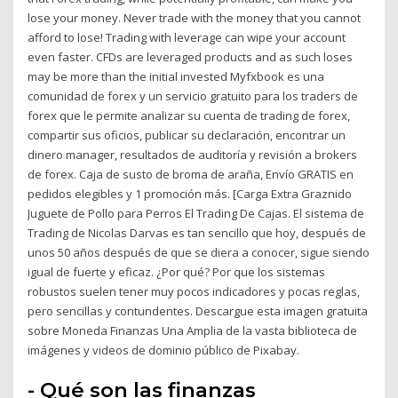
lose your money. Never trade with the money that you cannot
afford to lose! Trading with leverage can wipe your account
even faster. CFDs are leveraged products and as such loses
may be more than the initial invested Myfxbook es una
comunidad de forex y un servicio gratuito para los traders de
forex que le permite analizar su cuenta de trading de forex,
compartir sus oficios, publicar su declaración, encontrar un
dinero manager, resultados de auditoría y revisión a brokers
de forex. Caja de susto de broma de araña, Envío GRATIS en
pedidos elegibles y 1 promoción más. [Carga Extra Graznido
Juguete de Pollo para Perros El Trading De Cajas. El sistema de
Trading de Nicolas Darvas es tan sencillo que hoy, después de
unos 50 años después de que se diera a conocer, sigue siendo
igual de fuerte y eficaz. ¿Por qué? Por que los sistemas
robustos suelen tener muy pocos indicadores y pocas reglas,
pero sencillas y contundentes. Descargue esta imagen gratuita
sobre Moneda Finanzas Una Amplia de la vasta biblioteca de
imágenes y videos de dominio público de Pixabay.
- Qué son las finanzas