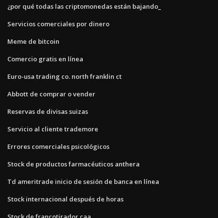
¿por qué todas las criptomonedas están bajando_
Servicios comerciales por dinero
Meme de bitcoin
Comercio gratis en línea
Euro-usa trading co. north franklin ct
Abbott de comprar o vender
Reservas de divisas suizas
Servicio al cliente trademore
Errores comerciales psicológicos
Stock de productos farmacéuticos anthera
Td ameritrade inicio de sesión de banca en línea
Stock internacional después de horas
Stock de francotirador caa