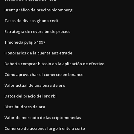
Brent gráfico de precios bloomberg
Tasas de divisas ghana cedi
Estrategia de reversión de precios
1 moneda pybjib 1997
Honorarios de la cuenta anz etrade
Debería comprar bitcoin en la aplicación de efectivo
Cómo aprovechar el comercio en binance
Valor actual de una onza de oro
Datos del precio del oro rbi
Distribuidores de ara
Valor de mercado de las criptomonedas
Comercio de acciones largo frente a corto